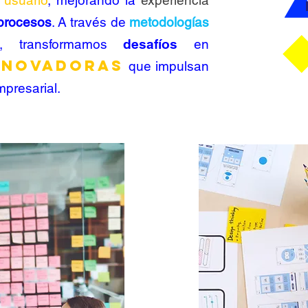
l
usuario
, mejorando la
experiencia
procesos
. A través de
metodologías
, transformamos
desafíos
en
nnovadoras
que impulsan
mpresarial.