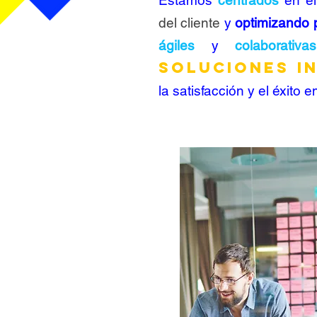
Estamos
centrados
en e
del cliente
y
optimizando 
ágiles
y
colaborativas
soluciones i
la satisfacción y el éxito e