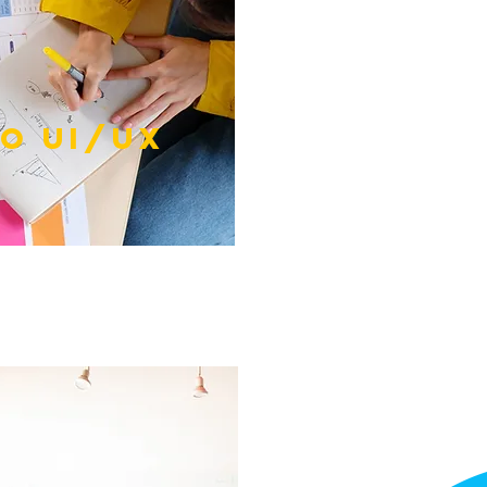
ño UI/UX