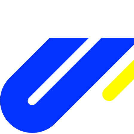
t
b
w
.mx
T
HE